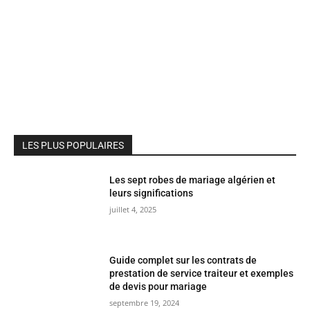
LES PLUS POPULAIRES
Les sept robes de mariage algérien et
leurs significations
juillet 4, 2025
Guide complet sur les contrats de
prestation de service traiteur et exemples
de devis pour mariage
septembre 19, 2024
Les traditions algériennes : origine des
Krafache Boulahya et le mariage algérien
en 2019
septembre 19, 2024