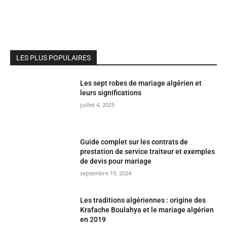
Les sept robes de mariage algérien et
leurs significations
juillet 4, 2025
Guide complet sur les contrats de
prestation de service traiteur et exemples
de devis pour mariage
septembre 19, 2024
Les traditions algériennes : origine des
Krafache Boulahya et le mariage algérien
en 2019
septembre 19, 2024
Traiteur halal à 20 € par personne :
menus, astuces et bons plans pour un
événement réussi
juillet 4, 2025