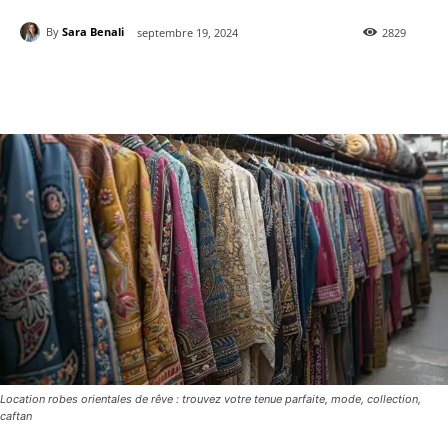
By
Sara Benali
septembre 19, 2024
2829
Location robes orientales de rêve : trouvez votre tenue parfaite, mode, collection,
caftan